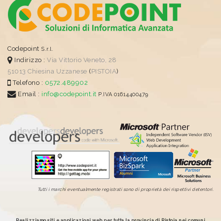
Codepoint
S.r.l.
Indirizzo :
Via Vittorio Veneto, 28
51013
Chiesina Uzzanese
(
PISTOIA
)
Telefono :
0572.489902
Email :
info@codepoint.it
P.IVA 01614400479
Tutti i marchi eventualmente registrati sono di proprietà dei rispettivi detentori.
Realizziamo siti e applicazioni web per tutta la provincia di Pistoia nei comuni