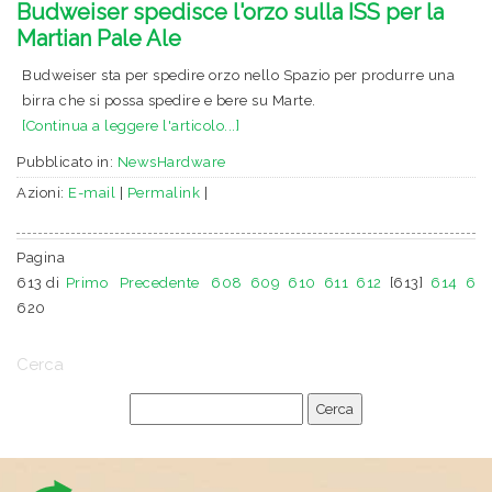
Budweiser spedisce l'orzo sulla ISS per la
Martian Pale Ale
Budweiser sta per spedire orzo nello Spazio per produrre una
birra che si possa spedire e bere su Marte.
[Continua a leggere l'articolo...]
Pubblicato in:
NewsHardware
Azioni:
E-mail
|
Permalink
|
Pagina
613 di
Primo
Precedente
608
609
610
611
612
[613]
614
615
620
Cerca