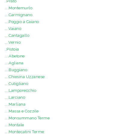
..Prato
....Montemurlo
....Carmignano
....Poggio a Caiano
....Vaiano
....Cantagallo
....Vernio
..Pistoia
....Abetone
....Agliana
....Buggiano
....Chiesina Uzzanese
....Cutigliano
....Lamporecchio
....Larciano
....Marliana
....Massa e Cozzile
....Monsummano Terme
....Montale
....Montecatini Terme