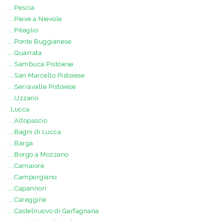
....Pescia
....Pieve a Nievole
....Piteglio
....Ponte Buggianese
....Quarrata
....Sambuca Pistoiese
....San Marcello Pistoiese
....Serravalle Pistoiese
....Uzzano
..Lucca
....Altopascio
....Bagni di Lucca
....Barga
....Borgo a Mozzano
....Camaiore
....Camporgiano
....Capannori
....Careggine
....Castelnuovo di Garfagnana