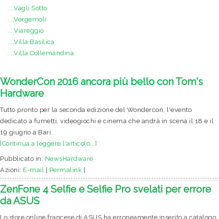
....Vagli Sotto
....Vergemoli
....Viareggio
....Villa Basilica
....Villa Collemandina
WonderCon 2016 ancora più bello con Tom's
Hardware
Tutto pronto per la seconda edizione del Wondercon, l'evento
dedicato a fumetti, videogiochi e cinema che andrà in scena il 18 e il
19 giugno a Bari.
[Continua a leggere l'articolo...]
Pubblicato in:
NewsHardware
Azioni:
E-mail
|
Permalink
|
ZenFone 4 Selfie e Selfie Pro svelati per errore
da ASUS
Lo store online francese di ASUS ha erroneamente inserito a catalogo