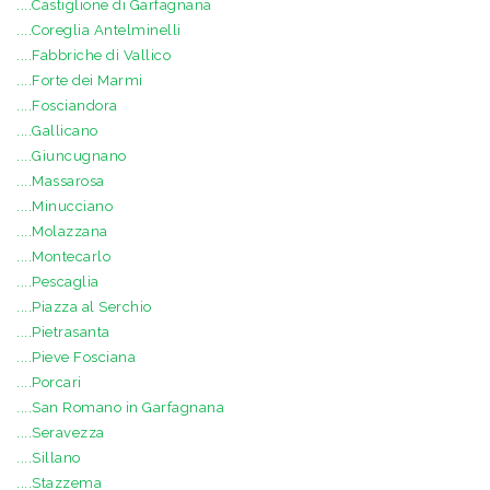
....Castiglione di Garfagnana
....Coreglia Antelminelli
....Fabbriche di Vallico
....Forte dei Marmi
....Fosciandora
....Gallicano
....Giuncugnano
....Massarosa
....Minucciano
....Molazzana
....Montecarlo
....Pescaglia
....Piazza al Serchio
....Pietrasanta
....Pieve Fosciana
....Porcari
....San Romano in Garfagnana
....Seravezza
....Sillano
....Stazzema