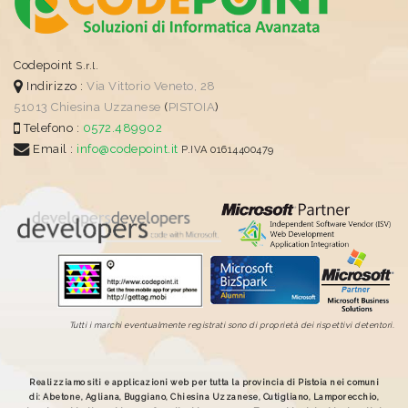
Codepoint
S.r.l.
Indirizzo :
Via Vittorio Veneto, 28
51013
Chiesina Uzzanese
(
PISTOIA
)
Telefono :
0572.489902
Email :
info@codepoint.it
P.IVA 01614400479
Tutti i marchi eventualmente registrati sono di proprietà dei rispettivi detentori.
Realizziamo siti e applicazioni web per tutta la provincia di Pistoia nei comuni
di: Abetone, Agliana, Buggiano, Chiesina Uzzanese, Cutigliano, Lamporecchio,