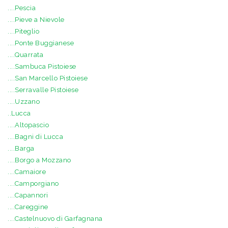
....Pescia
....Pieve a Nievole
....Piteglio
....Ponte Buggianese
....Quarrata
....Sambuca Pistoiese
....San Marcello Pistoiese
....Serravalle Pistoiese
....Uzzano
..Lucca
....Altopascio
....Bagni di Lucca
....Barga
....Borgo a Mozzano
....Camaiore
....Camporgiano
....Capannori
....Careggine
....Castelnuovo di Garfagnana