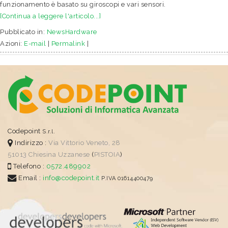
funzionamento è basato su giroscopi e vari sensori.
[Continua a leggere l'articolo...]
Pubblicato in:
NewsHardware
Azioni:
E-mail
|
Permalink
|
Codepoint
S.r.l.
Indirizzo :
Via Vittorio Veneto, 28
51013
Chiesina Uzzanese
(
PISTOIA
)
Telefono :
0572.489902
Email :
info@codepoint.it
P.IVA 01614400479