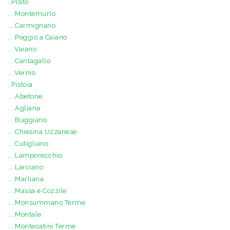
..Prato
....Montemurlo
....Carmignano
....Poggio a Caiano
....Vaiano
....Cantagallo
....Vernio
..Pistoia
....Abetone
....Agliana
....Buggiano
....Chiesina Uzzanese
....Cutigliano
....Lamporecchio
....Larciano
....Marliana
....Massa e Cozzile
....Monsummano Terme
....Montale
....Montecatini Terme