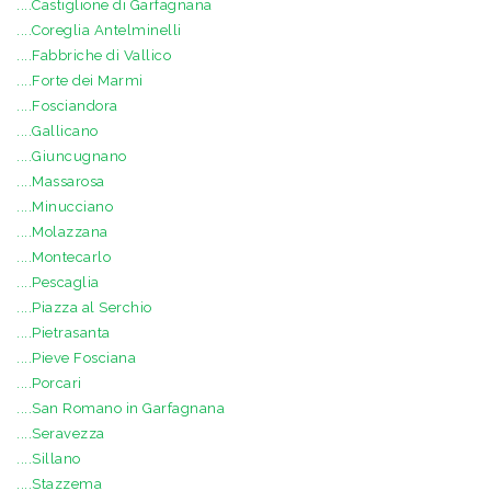
....Castiglione di Garfagnana
....Coreglia Antelminelli
....Fabbriche di Vallico
....Forte dei Marmi
....Fosciandora
....Gallicano
....Giuncugnano
....Massarosa
....Minucciano
....Molazzana
....Montecarlo
....Pescaglia
....Piazza al Serchio
....Pietrasanta
....Pieve Fosciana
....Porcari
....San Romano in Garfagnana
....Seravezza
....Sillano
....Stazzema