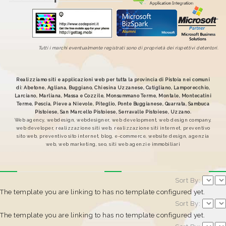
Tutti i marchi eventualmente registrati sono di proprietà dei rispettivi detentori.
Realizziamo siti e applicazioni web per tutta la provincia di Pistoia nei comuni
di: Abetone, Agliana, Buggiano, Chiesina Uzzanese, Cutigliano, Lamporecchio,
Larciano, Marliana, Massa e Cozzile, Monsummano Terme, Montale, Montecatini
Terme, Pescia, Pieve a Nievole, Piteglio, Ponte Buggianese, Quarrata, Sambuca
Pistoiese, San Marcello Pistoiese, Serravalle Pistoiese, Uzzano.
Web agency, webdesign, webdesigner, web development, web design company,
web developer, realizzazione siti web, realizzazione siti internet, preventivo
sito web, preventivo sito internet, blog, e-commerce, website design, agenzia
web, web marketing, seo, siti web agenzie immobiliari
Sort By:
The template you are linking to has no template configured yet.
Sort By:
The template you are linking to has no template configured yet.