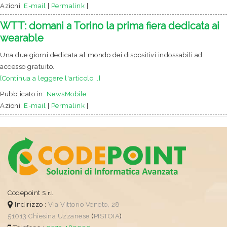
Azioni:
E-mail
|
Permalink
|
WTT: domani a Torino la prima fiera dedicata ai
wearable
Una due giorni dedicata al mondo dei dispositivi indossabili ad
accesso gratuito.
[Continua a leggere l'articolo...]
Pubblicato in:
NewsMobile
Azioni:
E-mail
|
Permalink
|
Codepoint
S.r.l.
Indirizzo :
Via Vittorio Veneto, 28
51013
Chiesina Uzzanese
(
PISTOIA
)