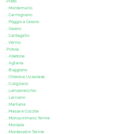
..Prato
....Montemurlo
....Carmignano
....Poggio a Caiano
....Vaiano
....Cantagallo
....Vernio
..Pistoia
....Abetone
....Agliana
....Buggiano
....Chiesina Uzzanese
....Cutigliano
....Lamporecchio
....Larciano
....Marliana
....Massa e Cozzile
....Monsummano Terme
....Montale
....Montecatini Terme