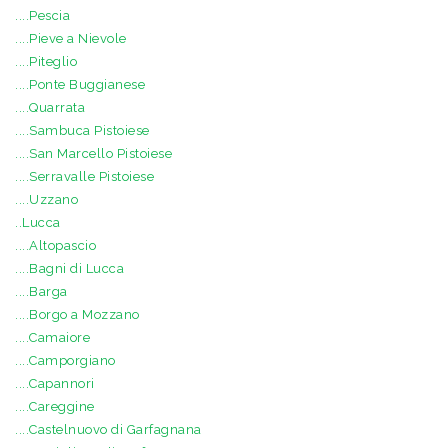
....Pescia
....Pieve a Nievole
....Piteglio
....Ponte Buggianese
....Quarrata
....Sambuca Pistoiese
....San Marcello Pistoiese
....Serravalle Pistoiese
....Uzzano
..Lucca
....Altopascio
....Bagni di Lucca
....Barga
....Borgo a Mozzano
....Camaiore
....Camporgiano
....Capannori
....Careggine
....Castelnuovo di Garfagnana