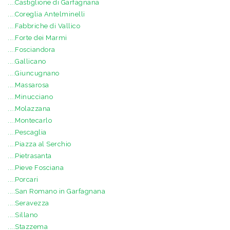
....Castiglione di Garfagnana
....Coreglia Antelminelli
....Fabbriche di Vallico
....Forte dei Marmi
....Fosciandora
....Gallicano
....Giuncugnano
....Massarosa
....Minucciano
....Molazzana
....Montecarlo
....Pescaglia
....Piazza al Serchio
....Pietrasanta
....Pieve Fosciana
....Porcari
....San Romano in Garfagnana
....Seravezza
....Sillano
....Stazzema