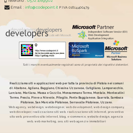
Telefono :
0572.489902
Email :
info@codepoint.it
P.IVA 01614400479
Tutti i marchi eventualmente registrati sono di proprietà dei rispettivi detentori.
Realizziamo siti e applicazioni web per tutta la provincia di Pistoia nei comuni
di: Abetone, Agliana, Buggiano, Chiesina Uzzanese, Cutigliano, Lamporecchio,
Larciano, Marliana, Massa e Cozzile, Monsummano Terme, Montale, Montecatini
Terme, Pescia, Pieve a Nievole, Piteglio, Ponte Buggianese, Quarrata, Sambuca
Pistoiese, San Marcello Pistoiese, Serravalle Pistoiese, Uzzano.
Web agency, webdesign, webdesigner, web development, web design company,
web developer, realizzazione siti web, realizzazione siti internet, preventivo
sito web, preventivo sito internet, blog, e-commerce, website design, agenzia
web, web marketing, seo, siti web agenzie immobiliari