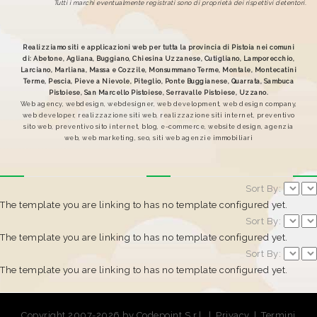
Tutti i marchi eventualmente registrati sono di proprietà dei rispettivi detentori.
Realizziamo siti e applicazioni web per tutta la provincia di Pistoia nei comuni
di: Abetone, Agliana, Buggiano, Chiesina Uzzanese, Cutigliano, Lamporecchio,
Larciano, Marliana, Massa e Cozzile, Monsummano Terme, Montale, Montecatini
Terme, Pescia, Pieve a Nievole, Piteglio, Ponte Buggianese, Quarrata, Sambuca
Pistoiese, San Marcello Pistoiese, Serravalle Pistoiese, Uzzano.
Web agency, webdesign, webdesigner, web development, web design company,
web developer, realizzazione siti web, realizzazione siti internet, preventivo
sito web, preventivo sito internet, blog, e-commerce, website design, agenzia
web, web marketing, seo, siti web agenzie immobiliari
Sort By:
The template you are linking to has no template configured yet.
Sort By:
The template you are linking to has no template configured yet.
Sort By:
The template you are linking to has no template configured yet.
Copyright 2007-2026 by Codepoint S.r.l.
|
Privacy
|
Termini