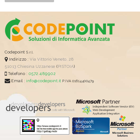
Codepoint
S.r.l.
Indirizzo :
Via Vittorio Veneto, 28
51013
Chiesina Uzzanese
(
PISTOIA
)
Telefono :
0572.489902
Email :
info@codepoint.it
P.IVA 01614400479