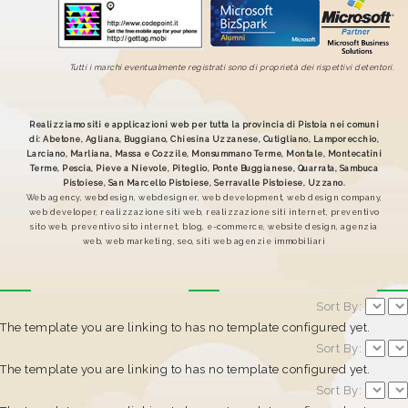
Tutti i marchi eventualmente registrati sono di proprietà dei rispettivi detentori.
Realizziamo siti e applicazioni web per tutta la provincia di Pistoia nei comuni
di: Abetone, Agliana, Buggiano, Chiesina Uzzanese, Cutigliano, Lamporecchio,
Larciano, Marliana, Massa e Cozzile, Monsummano Terme, Montale, Montecatini
Terme, Pescia, Pieve a Nievole, Piteglio, Ponte Buggianese, Quarrata, Sambuca
Pistoiese, San Marcello Pistoiese, Serravalle Pistoiese, Uzzano.
Web agency, webdesign, webdesigner, web development, web design company,
web developer, realizzazione siti web, realizzazione siti internet, preventivo
sito web, preventivo sito internet, blog, e-commerce, website design, agenzia
web, web marketing, seo, siti web agenzie immobiliari
Sort By:
The template you are linking to has no template configured yet.
Sort By:
The template you are linking to has no template configured yet.
Sort By: