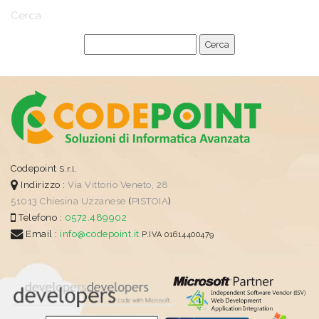
Cerca
Codepoint
S.r.l.
Indirizzo :
Via Vittorio Veneto, 28
51013
Chiesina Uzzanese
(
PISTOIA
)
Telefono :
0572.489902
Email :
info@codepoint.it
P.IVA 01614400479