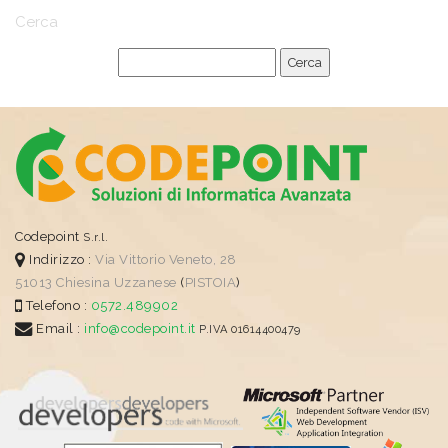
Cerca
Codepoint
S.r.l.
Indirizzo :
Via Vittorio Veneto, 28
51013
Chiesina Uzzanese
(
PISTOIA
)
Telefono :
0572.489902
Email :
info@codepoint.it
P.IVA 01614400479