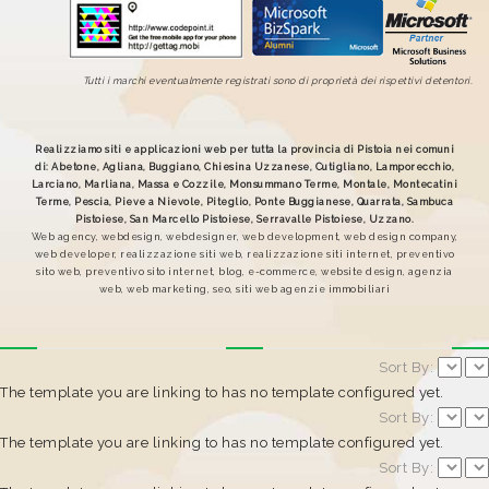
Tutti i marchi eventualmente registrati sono di proprietà dei rispettivi detentori.
Realizziamo siti e applicazioni web per tutta la provincia di Pistoia nei comuni
di: Abetone, Agliana, Buggiano, Chiesina Uzzanese, Cutigliano, Lamporecchio,
Larciano, Marliana, Massa e Cozzile, Monsummano Terme, Montale, Montecatini
Terme, Pescia, Pieve a Nievole, Piteglio, Ponte Buggianese, Quarrata, Sambuca
Pistoiese, San Marcello Pistoiese, Serravalle Pistoiese, Uzzano.
Web agency, webdesign, webdesigner, web development, web design company,
web developer, realizzazione siti web, realizzazione siti internet, preventivo
sito web, preventivo sito internet, blog, e-commerce, website design, agenzia
web, web marketing, seo, siti web agenzie immobiliari
Sort By:
The template you are linking to has no template configured yet.
Sort By:
The template you are linking to has no template configured yet.
Sort By: