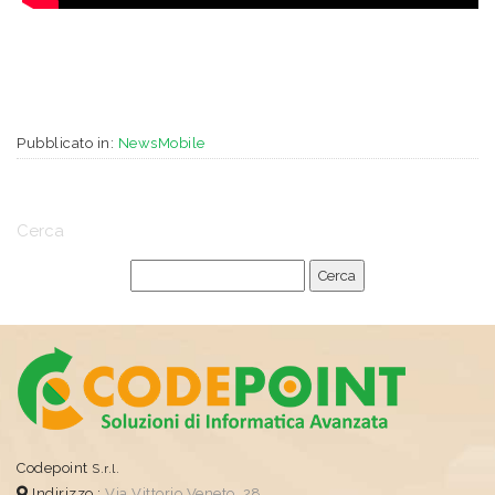
Pubblicato in:
NewsMobile
Cerca
Codepoint
S.r.l.
Indirizzo :
Via Vittorio Veneto, 28