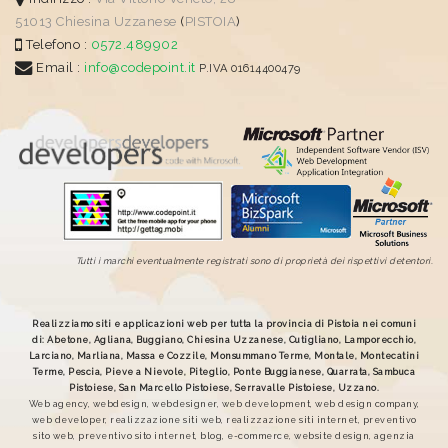
51013
Chiesina Uzzanese
(
PISTOIA
)
Telefono :
0572.489902
Email :
info@codepoint.it
P.IVA 01614400479
Tutti i marchi eventualmente registrati sono di proprietà dei rispettivi detentori.
Realizziamo siti e applicazioni web per tutta la provincia di Pistoia nei comuni
di: Abetone, Agliana, Buggiano, Chiesina Uzzanese, Cutigliano, Lamporecchio,
Larciano, Marliana, Massa e Cozzile, Monsummano Terme, Montale, Montecatini
Terme, Pescia, Pieve a Nievole, Piteglio, Ponte Buggianese, Quarrata, Sambuca
Pistoiese, San Marcello Pistoiese, Serravalle Pistoiese, Uzzano.
Web agency, webdesign, webdesigner, web development, web design company,
web developer, realizzazione siti web, realizzazione siti internet, preventivo
sito web, preventivo sito internet, blog, e-commerce, website design, agenzia