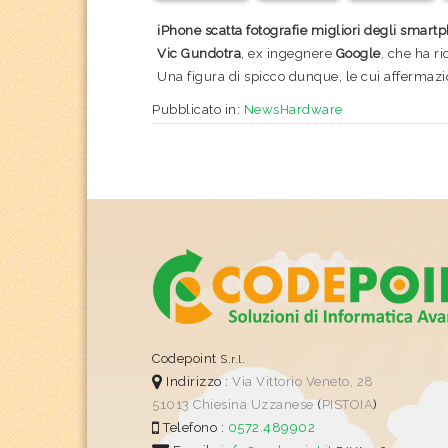
iPhone scatta fotografie migliori degli smar
Vic Gundotra
, ex ingegnere
Google
, che ha r
Una figura di spicco dunque, le cui affermazi
Pubblicato in:
NewsHardware
Codepoint
S.r.l.
Indirizzo :
Via Vittorio Veneto, 28
51013
Chiesina Uzzanese
(
PISTOIA
)
Telefono :
0572.489902