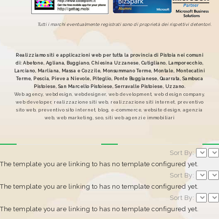
Tutti i marchi eventualmente registrati sono di proprietà dei rispettivi detentori.
Realizziamo siti e applicazioni web per tutta la provincia di Pistoia nei comuni
di: Abetone, Agliana, Buggiano, Chiesina Uzzanese, Cutigliano, Lamporecchio,
Larciano, Marliana, Massa e Cozzile, Monsummano Terme, Montale, Montecatini
Terme, Pescia, Pieve a Nievole, Piteglio, Ponte Buggianese, Quarrata, Sambuca
Pistoiese, San Marcello Pistoiese, Serravalle Pistoiese, Uzzano.
Web agency, webdesign, webdesigner, web development, web design company,
web developer, realizzazione siti web, realizzazione siti internet, preventivo
sito web, preventivo sito internet, blog, e-commerce, website design, agenzia
web, web marketing, seo, siti web agenzie immobiliari
Sort By:
The template you are linking to has no template configured yet.
Sort By:
The template you are linking to has no template configured yet.
Sort By:
The template you are linking to has no template configured yet.