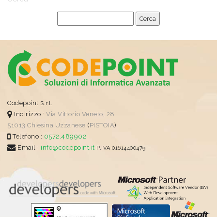
Codepoint
S.r.l.
Indirizzo :
Via Vittorio Veneto, 28
51013
Chiesina Uzzanese
(
PISTOIA
)
Telefono :
0572.489902
Email :
info@codepoint.it
P.IVA 01614400479