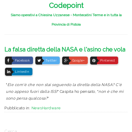
Codepoint
Siamo operativi a Chiesina Uzzanese - Montecatini Terme e in tutta la
Provincia di Pistoia
La falsa diretta della NASA e l'asino che vola
Facebook
Twitter
Google+
Pinterest
LinkedIn
"
Ele com'è che non stai seguendo la diretta della NASA? C'è
uno appeso fuori dalla ISS!
" Caspita ho pensato, "
non è che mi
sono persa qualcosa?
"
Pubblicato in:
NewsHardware
Cerca