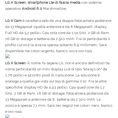
LG X Screen, smartphone Lte di fascia media
con sistema
operativo
Android 6.0
Marshmallow.
LG X Cam
è caratterizzato da una doppia fotocamera posteriore
da 13 Megapixel (quella anteriore è da 8 Megapixel), display
Full HD da 5,2 pollici, Cpu octa core da 1,14 GHz, 2 GB di Ram,
16 GB di storage e batteria da 2.520 mAh. Fra le particolarità il
profilo curvo e la scocca spessa soltanto 6,9 millimetri. Sarà
disponibile nei colori argento, bianco, oro e oro rosa.
LG X Screen
(il nome, fa sapere LG, non è ancora definitivo) ha
come particolarità un mini display Lcd di tipo "always on" da
1,76 pollici e 520x80 pixel di risoluzione. La soluzione è
analoga a quella già vista sul top di gamma V10. Fra le altre
specifiche: display HD da 4,93 pollici, Cpu quad core da 1,2
GHz, 2 GB di Ram, 16 GB di storage, fotocamera posteriore da
13 Megapixel e anteriore da 8, batteria da 2.300 mAh. La
scocca è spessa 7,1 mm. Sarà nei negozi nei colori: nero, bianco
e oro rosa.