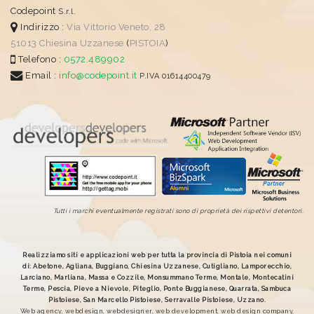
Codepoint
S.r.l.
Indirizzo :
Via Vittorio Veneto, 28
51013
Chiesina Uzzanese
(
PISTOIA
)
Telefono :
0572.489902
Email :
info@codepoint.it
P.IVA 01614400479
Tutti i marchi eventualmente registrati sono di proprietà dei rispettivi detentori.
Realizziamo siti e applicazioni web per tutta la provincia di Pistoia nei comuni
di: Abetone, Agliana, Buggiano, Chiesina Uzzanese, Cutigliano, Lamporecchio,
Larciano, Marliana, Massa e Cozzile, Monsummano Terme, Montale, Montecatini
Terme, Pescia, Pieve a Nievole, Piteglio, Ponte Buggianese, Quarrata, Sambuca
Pistoiese, San Marcello Pistoiese, Serravalle Pistoiese, Uzzano.
Web agency, webdesign, webdesigner, web development, web design company,