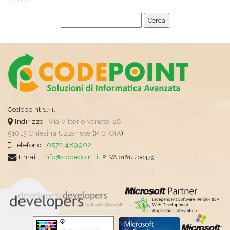
Codepoint
S.r.l.
Indirizzo :
Via Vittorio Veneto, 28
51013
Chiesina Uzzanese
(
PISTOIA
)
Telefono :
0572.489902
Email :
info@codepoint.it
P.IVA 01614400479