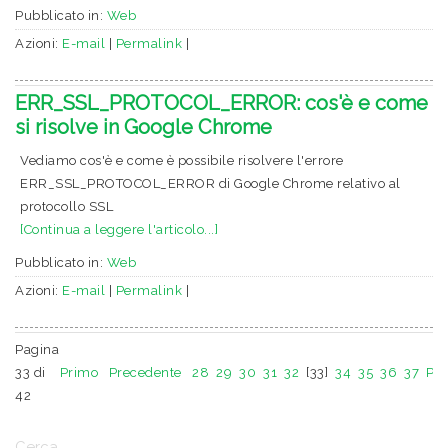
Pubblicato in:
Web
Azioni:
E-mail
|
Permalink
|
ERR_SSL_PROTOCOL_ERROR: cos'è e come
si risolve in Google Chrome
Vediamo cos'è e come è possibile risolvere l'errore
ERR_SSL_PROTOCOL_ERROR di Google Chrome relativo al
protocollo SSL
[Continua a leggere l'articolo...]
Pubblicato in:
Web
Azioni:
E-mail
|
Permalink
|
Pagina
33 di
Primo
Precedente
28
29
30
31
32
[33]
34
35
36
37
Pr
42
Cerca