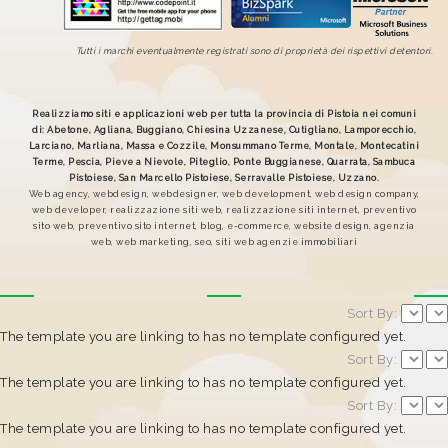
Tutti i marchi eventualmente registrati sono di proprietà dei rispettivi detentori.
Realizziamo siti e applicazioni web per tutta la provincia di Pistoia nei comuni
di: Abetone, Agliana, Buggiano, Chiesina Uzzanese, Cutigliano, Lamporecchio,
Larciano, Marliana, Massa e Cozzile, Monsummano Terme, Montale, Montecatini
Terme, Pescia, Pieve a Nievole, Piteglio, Ponte Buggianese, Quarrata, Sambuca
Pistoiese, San Marcello Pistoiese, Serravalle Pistoiese, Uzzano.
Web agency, webdesign, webdesigner, web development, web design company,
web developer, realizzazione siti web, realizzazione siti internet, preventivo
sito web, preventivo sito internet, blog, e-commerce, website design, agenzia
web, web marketing, seo, siti web agenzie immobiliari
Sort By:
The template you are linking to has no template configured yet.
Sort By:
The template you are linking to has no template configured yet.
Sort By:
The template you are linking to has no template configured yet.